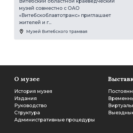
Витебский областной краеведческий
музей совместно с ОАО
«Витебскоблавтотранс» приглашает
жителей и г...
Музей Витебского трамвая
О музее
Выстав
История музея
Постоянн
Издания
Временны
Руководство
Виртуаль
Структура
Выездные
Административные процедуры