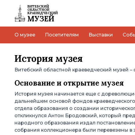
ВИТЕБСКИЙ
ОБЛАСТНОЙ
КРАЕВЕДЧЕСКИЙ
МУЗЕЙ
О музее
Посетителям
Выставки
Соб
История музея
Витебский областной краеведческий музей – 
Основание и открытие музея
История музея начинается еще с дореволюцион
дальнейшем основой фондов краеведческого 
отдела образования о создании историческог
откликнулся Антон Бродовский, который предл
народного образования издал постановление 
собрания коллекционера были перевезены в з