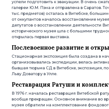
успели подготовить к эвакуации. В очень сжа
галереи Ю.М. Пэна и отправлена в Саратов. То
тыс. предметов) осталась в Витебске, больши
от оккупантов началось восстановление музея
депутатов о восстановлении деятельности Ви
исторического музея шла с большими трудност
открылась первая выставка.
Послевоенное развитие и откр
Стационарная экспозиция была создана в нач
организовывались экспедиции, велась активна
бывшая тюрьма СД в Витебске, экспозиция, п
Льву Доватору в Улле.
Реставрация Ратуши и комплек
В 1976 г. началась реставрация Витебской рат
вообще прекращен. Основное внимание во вре
музея обратили на комплектование фондового