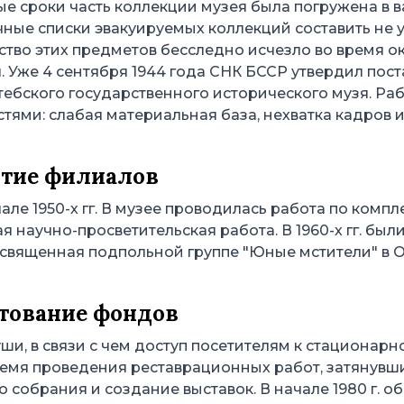
тые сроки часть коллекции музея была погружена в
чные списки эвакуируемых коллекций составить не у
нство этих предметов бесследно исчезло во время 
. Уже 4 сентября 1944 года СНК БССР утвердил пос
тебского государственного исторического музя. Ра
ями: слабая материальная база, нехватка кадров и 
ытие филиалов
але 1950-х гг. В музее проводилась работа по ком
я научно-просветительская работа. В 1960-х гг. был
освященная подпольной группе "Юные мстители" в О
тование фондов
уши, в связи с чем доступ посетителям к стационар
мя проведения реставрационных работ, затянувших
 собрания и создание выставок. В начале 1980 г. 