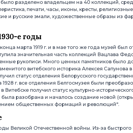
и было разделено владельцем на 40 коллекций, ср
еристика, печати, часы, иконы, кресты, религиозные
кие и русские эмали, художественные образы из фа
1930-е годы
ца марта 1919 г. и в мае того же года музей был 
ступила значительная часть коллекций Вацлава Фед
ценные рукописи. Много ценных памятников было д
аменитого витебского историка Алексея Сапунова в
олучил статус отделения Белорусского государствен
в 1928 г. все отделения Белгосмузея были преобра
Витебске получил статус культурно-исторического. В
была разобрана и началось создание новой (открыла
жением общественных формаций и революций".
е
оды Великой Отечественной войны. Из-за быстрого