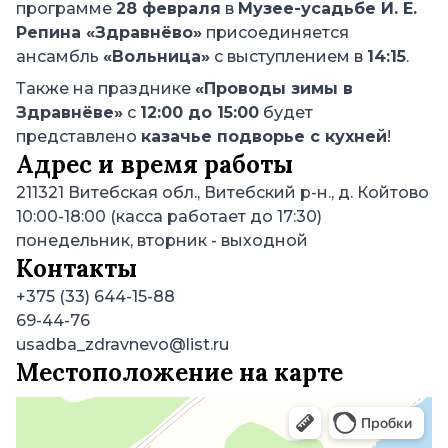
программе
28 февраля
в
Музее-усадьбе И. Е.
Репина «Здравнёво»
присоединяется
ансамбль
«Вольница»
с выступлением в
14:15
.
Также на празднике
«Проводы зимы в
Здравнёве»
с
12:00 до 15:00
будет
представлено
казачье подворье с кухней
!
Адрес и время работы
211321
Витебская обл., Витебский р-н., д. Койтово
10:00-18:00 (касса работает до 17:30)
понедельник, вторник
- выходной
Контакты
+375 (33) 644-15-88
69-44-76
usadba_zdravnevo@list.ru
Местоположение на карте