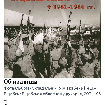
Об издании
Фотаальбом / укладальнікі: Я.А. Грэбень і інш. –
Віцебск : Віцебская абласная друкарня, 2011. – 63
с.