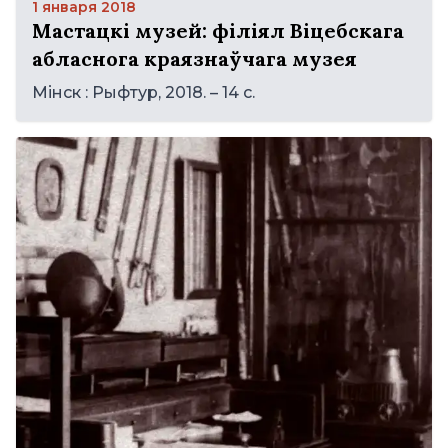
1 января 2018
Мастацкі музей: філіял Віцебскага
абласнога краязнаўчага музея
Мінск : Рыфтур, 2018. – 14 с.