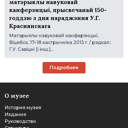
матэрыялы навуковай
канферэнцыі, прысвечанай 150-
годдзю з дня нараджэння У.Г.
Краснянскага
Матэрыялы навуковай канферэнцыі,
Віцебск, 17–18 кастрычніка 2013 г. / рэдкал.:
Г.У. Савіцкі [і інш.]...
Подробнее
О музее
История музея
Издания
Руководство