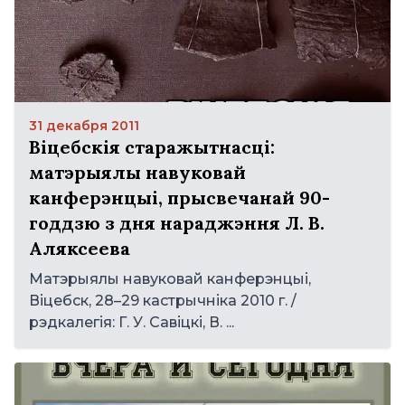
31 декабря 2011
Віцебскія старажытнасці:
матэрыялы навуковай
канферэнцыі, прысвечанай 90-
годдзю з дня нараджэння Л. В.
Аляксеева
Матэрыялы навуковай канферэнцыі,
Віцебск, 28–29 кастрычніка 2010 г. /
рэдкалегія: Г. У. Савіцкі, В. ...