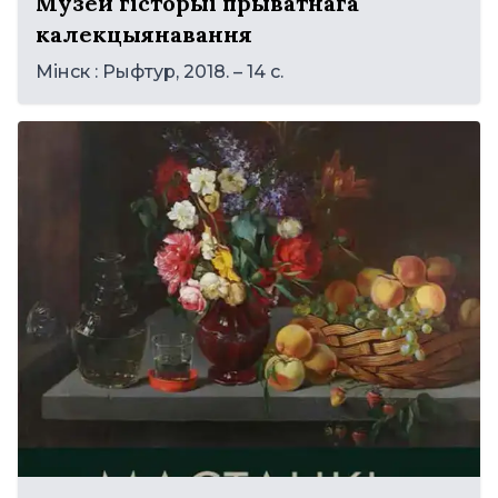
Музей гісторыі прыватнага
калекцыянавання
Мінск : Рыфтур, 2018. – 14 с.