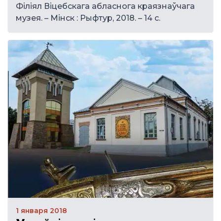
Філіял Віцебскага абласнога краязнаўчага
музея. – Мінск : Рыфтур, 2018. – 14 с.
1 января 2018