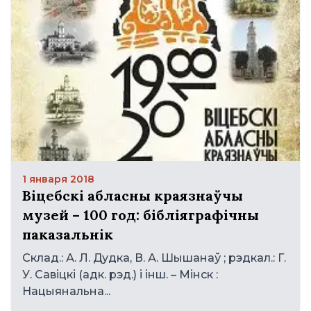
1 января 2018
Віцебскі абласны краязнаўчы
музей – 100 год: бібліяграфічны
паказальнік
Склад.: А. Л. Дудка, В. А. Шышанаў ; рэдкал.: Г.
У. Савіцкі (адк. рэд.) і інш. – Мінск :
Нацыянальна...