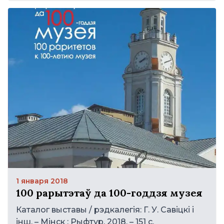
1 января 2018
100 рарытэтаў да 100-годдзя музея
Каталог выставы / рэдкалегія: Г. У. Савіцкі і
інш. – Мінск : Рыфтур, 2018. – 151 с.